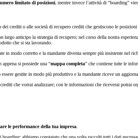
umero limitato di posizioni
, mentre invece l’attività di “boarding” vie
 dei crediti o alle società di recupero crediti che gestiscono le posizioni c
argo anticipo la strategia di recupero; nel corso della nostra esperienz
rodotto che si sta lavorando.
te in modo corretto e la mandante diventa sempre più insistente nel rich
on appena si possiede una “
mappa completa
” che contiene tutte le info
o essere gestite in modo più produttivo e la mandante riceve un aggiorn
crediti che vorrai analizzare; con le informazioni che riceverai potrai or
rare le performance della tua impresa
.
boarding; abbiamo constatato che una volta raccolti tutti i dati necessar