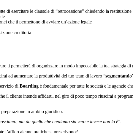
e di esercitare le clausole di “retrocessione” chiedendo la restituzione 
ale
onei che ti permettono di avviare un’azione legale
sizione creditoria
rare ti permetterà di organizzare in modo impeccabile la tua strategia di
cirai ad aumentare la produttività del tuo team di lavoro “
segmentando
servizio di
Boarding
è fondamentale per tutte le società e le agenzie ch
e il cliente intende affidarti, nel giro di poco tempo riuscirai a programm
 preparazione in ambito giuridico.
nosciamo, ma da quello che crediamo sia vero e invece non lo è
”.
te l’affido alcune pratiche si prescrivono?