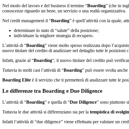
Nel modo del lavoro e del business il termine “
Boarding
” (che in ing
conoscenze riguardo un bene, un servizio o una realtà organizzativa.
Nel credit management il “
Boarding
” è quell’attività con la quale, at
determinare lo stato di “salute” della posizione;
individuare la migliore strategia di recupero.
L’attività di “
Boarding
” viene molto spesso realizzata dopo l’acquist
nuovo titolare del credito di analizzare nel dettaglio tutte le posizioni 
Infatti, grazie al “
Boarding
“, il nuovo titolare del credito può verific
Tuttavia in molti casi l’attività di “
Boarding
” può essere svolta anche 
Boarding Elite
è il servizio che ti permetterà di analizzare tutte le pos
Le differenze tra Boarding e Due Diligence
L’attività di “
Boarding
” e quella di “
Due Diligence
” sono piuttosto s
Tuttavia le due attività si differenziano sia per la
tempistica di svolgi
Infatti l’attività di “due diligence” viene effettuata per valutare un cre