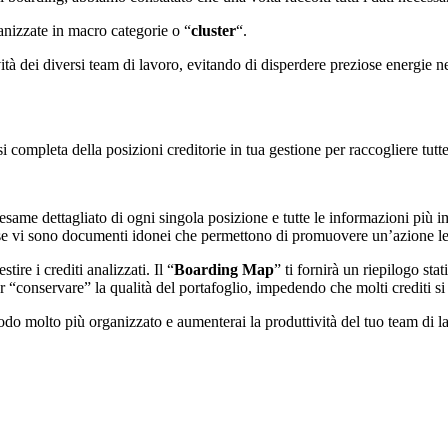
anizzate in macro categorie o “
cluster
“.
tà dei diversi team di lavoro, evitando di disperdere preziose energie nel
 completa della posizioni creditorie in tua gestione per raccogliere tutte
’esame dettagliato di ogni singola posizione e tutte le informazioni più 
to, se vi sono documenti idonei che permettono di promuovere un’azione lega
ire i crediti analizzati. Il “
Boarding Map
” ti fornirà un riepilogo sta
per “conservare” la qualità del portafoglio, impedendo che molti crediti si
modo molto più organizzato e aumenterai la produttività del tuo team di l