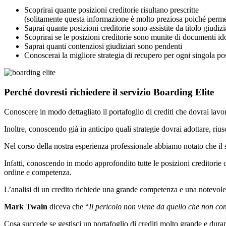
Scoprirai quante posizioni creditorie risultano prescritte
(solitamente questa informazione è molto preziosa poiché permett
Saprai quante posizioni creditorie sono assistite da titolo giudizi
Scoprirai se le posizioni creditorie sono munite di documenti id
Saprai quanti contenziosi giudiziari sono pendenti
Conoscerai la migliore strategia di recupero per ogni singola po
Perché dovresti richiedere il servizio Boarding Elite
Conoscere in modo dettagliato il portafoglio di crediti che dovrai lavo
Inoltre, conoscendo già in anticipo quali strategie dovrai adottare, rius
Nel corso della nostra esperienza professionale abbiamo notato che il 
Infatti, conoscendo in modo approfondito tutte le posizioni creditorie ch
ordine e competenza.
L’analisi di un credito richiede una grande competenza e una notevole
Mark Twain
diceva che “
Il pericolo non viene da quello che non co
Cosa succede se gestisci un portafoglio di crediti molto grande e duran