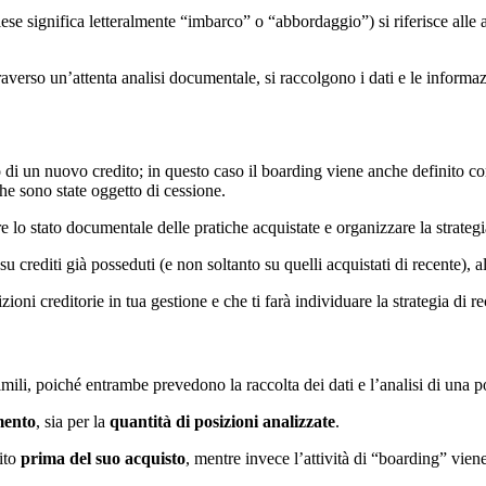
lese significa letteralmente “imbarco” o “abbordaggio”) si riferisce alle
traverso un’attenta analisi documentale, si raccolgono i dati e le informazi
o di un nuovo credito; in questo caso il boarding viene anche definito c
che sono state oggetto di cessione.
are lo stato documentale delle pratiche acquistate e organizzare la strateg
su crediti già posseduti (e non soltanto su quelli acquistati di recente)
izioni creditorie in tua gestione e che ti farà individuare la strategia di 
imili, poiché entrambe prevedono la raccolta dei dati e l’analisi di una p
mento
, sia per la
quantità di posizioni analizzate
.
dito
prima del suo acquisto
, mentre invece l’attività di “boarding” vien