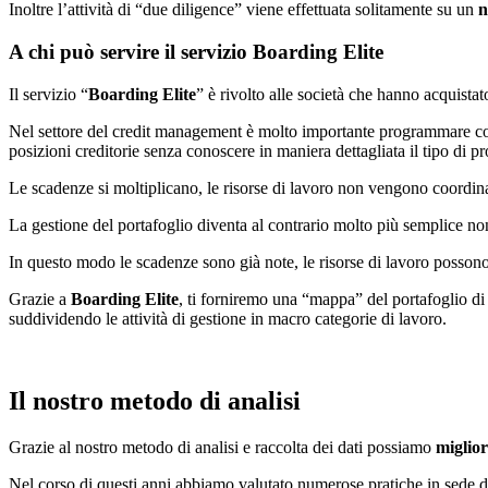
Inoltre l’attività di “due diligence” viene effettuata solitamente su un
n
A chi può servire il servizio Boarding Elite
Il servizio “
Boarding Elite
” è rivolto alle società che hanno acquistato
Nel settore del credit management è molto importante programmare con l
posizioni creditorie senza conoscere in maniera dettagliata il tipo di p
Le scadenze si moltiplicano, le risorse di lavoro non vengono coordina
La gestione del portafoglio diventa al contrario molto più semplice n
In questo modo le scadenze sono già note, le risorse di lavoro posson
Grazie a
Boarding Elite
, ti forniremo una “mappa” del portafoglio di 
suddividendo le attività di gestione in macro categorie di lavoro.
Il nostro metodo di analisi
Grazie al nostro metodo di analisi e raccolta dei dati possiamo
miglio
Nel corso di questi anni abbiamo valutato numerose pratiche in sede di 