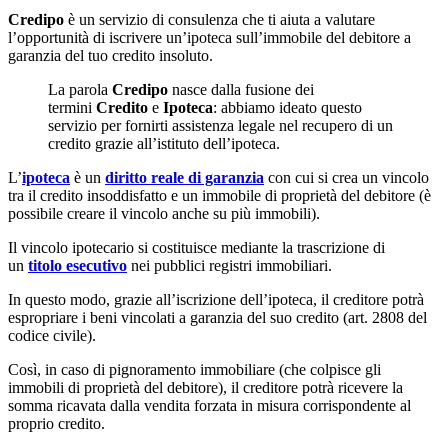
Credipo
è un servizio di consulenza che ti aiuta a valutare
l’opportunità di iscrivere un’ipoteca sull’immobile del debitore a
garanzia del tuo credito insoluto.
La parola
Credipo
nasce dalla fusione dei
termini
Credito
e
Ipoteca
: abbiamo ideato questo
servizio per fornirti assistenza legale nel recupero di un
credito grazie all’istituto dell’ipoteca.
L’
ipoteca
è un
diritto reale di garanzia
con cui si crea un vincolo
tra il credito insoddisfatto e un immobile di proprietà del debitore (è
possibile creare il vincolo anche su più immobili).
Il vincolo ipotecario si costituisce mediante la trascrizione di
un
titolo esecutivo
nei pubblici registri immobiliari.
In questo modo, grazie all’iscrizione dell’ipoteca, il creditore potrà
espropriare i beni vincolati a garanzia del suo credito (art. 2808 del
codice civile).
Così, in caso di pignoramento immobiliare (che colpisce gli
immobili di proprietà del debitore), il creditore potrà ricevere la
somma ricavata dalla vendita forzata in misura corrispondente al
proprio credito.