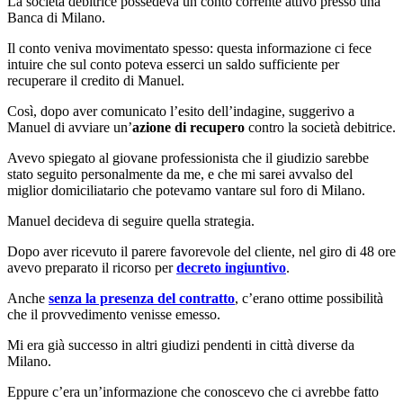
La società debitrice possedeva un conto corrente attivo presso una
Banca di Milano.
Il conto veniva movimentato spesso: questa informazione ci fece
intuire che sul conto poteva esserci un saldo sufficiente per
recuperare il credito di Manuel.
Così, dopo aver comunicato l’esito dell’indagine, suggerivo a
Manuel di avviare un’
azione di recupero
contro la società debitrice.
Avevo spiegato al giovane professionista che il giudizio sarebbe
stato seguito personalmente da me, e che mi sarei avvalso del
miglior domiciliatario che potevamo vantare sul foro di Milano.
Manuel decideva di seguire quella strategia.
Dopo aver ricevuto il parere favorevole del cliente, nel giro di 48 ore
avevo preparato il ricorso per
decreto ingiuntivo
.
Anche
senza la presenza del contratto
, c’erano ottime possibilità
che il provvedimento venisse emesso.
Mi era già successo in altri giudizi pendenti in città diverse da
Milano.
Eppure c’era un’informazione che conoscevo che ci avrebbe fatto