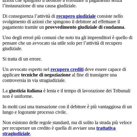
azioni che spingono il debitore a effettuare il pagamento senza
l’instaurazione di una causa giudiziale.
Di conseguenza l’attività di
recupero giudiziale
consiste nello
svolgimento di azioni che spingono il debitore ad effettuare il
pagamento tramite un
provvedimento giudiziale di condanna
.
Uno degli errori più comuni che noto tra gli imprenditori è quello di
pensare che un avvocato sia utile solo per l’attività di recupero
giudiziale.
Si tratta di un errore.
Un avvocato esperto nel
recupero crediti
deve essere capace di
applicare
tecniche di negoziazione
al fine di transigere una
controversia in via stragiudiziale.
La
giustizia italiana
è lenta e il tempo di lavorazione dei Tribunali
non è uniforme.
In molti casi una transazione con il debitore è più vantaggiosa di un
lungo e logorante processo civile.
Non esistono delle regole standard, ma di solito la strada più veloce
per recuperare un credito è quella di avviare una
trattativa
stragiudiziale
.