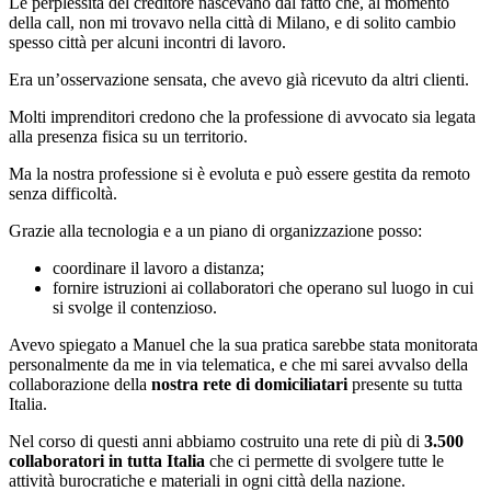
Le perplessità del creditore nascevano dal fatto che, al momento
della call, non mi trovavo nella città di Milano, e di solito cambio
spesso città per alcuni incontri di lavoro.
Era un’osservazione sensata, che avevo già ricevuto da altri clienti.
Molti imprenditori credono che la professione di avvocato sia legata
alla presenza fisica su un territorio.
Ma la nostra professione si è evoluta e può essere gestita da remoto
senza difficoltà.
Grazie alla tecnologia e a un piano di organizzazione posso:
coordinare il lavoro a distanza;
fornire istruzioni ai collaboratori che operano sul luogo in cui
si svolge il contenzioso.
Avevo spiegato a Manuel che la sua pratica sarebbe stata monitorata
personalmente da me in via telematica, e che mi sarei avvalso della
collaborazione della
nostra rete di domiciliatari
presente su tutta
Italia.
Nel corso di questi anni abbiamo costruito una rete di più di
3.500
collaboratori in tutta Italia
che ci permette di svolgere tutte le
attività burocratiche e materiali in ogni città della nazione.