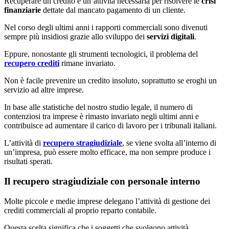
Recuperare un credito è un’attività necessaria per risolvere le
crisi
finanziarie
dettate dal mancato pagamento di un cliente.
Nel corso degli ultimi anni i rapporti commerciali sono divenuti
sempre più insidiosi grazie allo sviluppo dei
servizi digitali
.
Eppure, nonostante gli strumenti tecnologici, il problema del
recupero crediti
rimane invariato.
Non è facile prevenire un credito insoluto, soprattutto se eroghi un
servizio ad altre imprese.
In base alle statistiche del nostro studio legale, il numero di
contenziosi tra imprese è rimasto invariato negli ultimi anni e
contribuisce ad aumentare il carico di lavoro per i tribunali italiani.
L’attività di
recupero stragiudiziale
, se viene svolta all’interno di
un’impresa, può essere molto efficace, ma non sempre produce i
risultati sperati.
Il recupero stragiudiziale con personale interno
Molte piccole e medie imprese delegano l’attività di gestione dei
crediti commerciali al proprio reparto contabile.
Questa scelta significa che i soggetti che svolgono attività