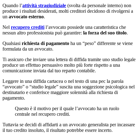
Quando l’
attività stragiudiziale
(svolta da personale interno) non
produce i risultati desiderati, molti creditori decidono di rivolgersi a
un
avvocato esterno
.
Nel
recupero crediti
l’avvocato possiede una caratteristica che
nessun altro professionista può garantire:
la forza del suo titolo
.
Qualsiasi
richiesta di pagamento
ha un “peso” differente se viene
formulata da un avvocato.
Ti assicuro che inviare una lettera di diffida tramite uno studio legale
produce un effettuo persuasivo molto più forte rispetto a una
comunicazione inviata dal tuo reparto contabile.
Leggere in una diffida cartacea o nel testo di una pec la parola
“avvocato” o “studio legale” suscita una soggezione psicologica nel
destinatario e conferisce maggiore solennità alla richiesta di
pagamento.
Questo è il motivo per il quale l’avvocato ha un ruolo
centrale nel recupero crediti.
Tuttavia se decidi di affidarti a un avvocato generalista per incassare
il tuo credito insoluto, il risultato potrebbe essere incerto.