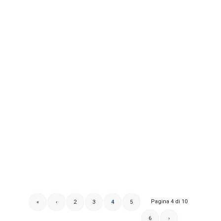
Pagina 4 di 10
«
‹
2
3
4
5
6
›