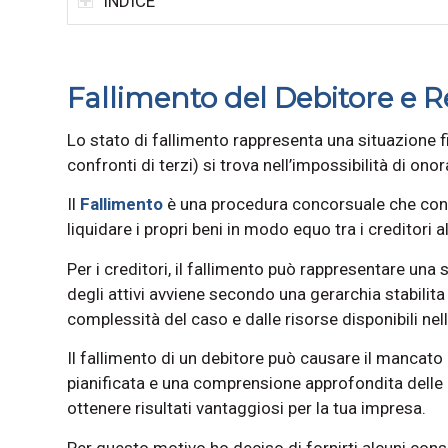
INDICE
Fallimento del Debitore e R
Lo stato di fallimento rappresenta una situazione fi
confronti di terzi) si trova nell’impossibilità di ono
Il
Fallimento
è una procedura concorsuale che conse
liquidare i propri beni in modo equo tra i creditori 
Per i creditori, il fallimento può rappresentare una s
degli attivi avviene secondo una gerarchia stabilita 
complessità del caso e dalle risorse disponibili ne
Il fallimento di un debitore può causare il mancato
pianificata e una comprensione approfondita delle l
ottenere risultati vantaggiosi per la tua impresa.
Per questo motivo ho deciso di fornirti alcuni consig