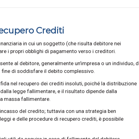
ecupero Crediti
nanziaria in cui un soggetto (che risulta debitore nei
rare i propri obblighi di pagamento verso i creditori.
nte al debitore, generalmente un’impresa o un individuo, d
al fine di soddisfare il debito complessivo.
fida nel recupero dei crediti insoluti, poiché la distribuzione
dalla legge fallimentare, e il risultato dipende dalla
lla massa fallimentare.
 incasso del credito; tuttavia con una strategia ben
eggi e delle procedure di recupero crediti, è possibile
li utili da seguire in caso di fallimento del debitore.