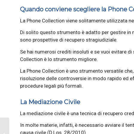
Quando conviene scegliere la Phone Co
La Phone Collection viene solitamente utilizzata nel
Di solito questo strumento è adatto per gestire in
sono prospettive di recupero stragiudiziale.
Se hai numerosi crediti insoluti e se vuoi evitare d
Collection è lo strumento migliore.
La Phone Collection è uno strumento versatile che,
risoluzione delle controversie in modo rapido ed eff
procedure legali più formali.
La Mediazione Civile
La mediazione civile è una tecnica di recupero credi
In molte materie, infatti, è necessario avviare il t
Fallimento del Debitore
causa civile (D.Lgs. 28/2010).
– I Consigli di Recupero