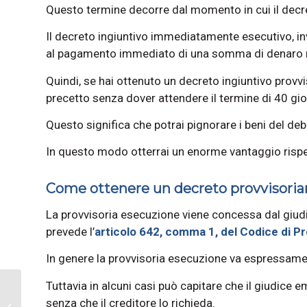
Questo termine decorre dal momento in cui il decret
Il decreto ingiuntivo immediatamente esecutivo, inv
al pagamento immediato di una somma di denaro ne
Quindi, se hai ottenuto un decreto ingiuntivo provvi
precetto senza dover attendere il termine di 40 gior
Questo significa che potrai pignorare i beni del deb
In questo modo otterrai un enorme vantaggio rispetto
Come ottenere un decreto provvisori
La provvisoria esecuzione viene concessa dal giudic
prevede l’
articolo 642, comma 1, del Codice di Pr
In genere la provvisoria esecuzione va espressamen
Tuttavia in alcuni casi può capitare che il giudic
Recupero Legale
senza che il creditore lo richieda.
Podcast: presentazione