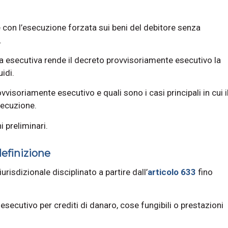
on l’esecuzione forzata sui beni del debitore senza
.
ia esecutiva rende il decreto provvisoriamente esecutivo la
idi.
visoriamente esecutivo e quali sono i casi principali in cui i
secuzione.
i preliminari.
efinizione
urisdizionale disciplinato a partire dall’
articolo 633
fino
secutivo per crediti di danaro, cose fungibili o prestazioni