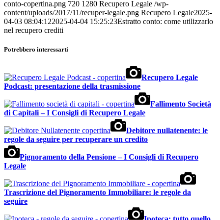
conto-copertina.png
720
1280
Recupero Legale
/wp-
content/uploads/2017/11/recuper-legale.png
Recupero Legale
2025-
04-03 08:04:12
2025-04-04 15:25:23
Estratto conto: come utilizzarlo
nel recupero crediti
Potrebbero interessarti
Recupero Legale
Podcast: presentazione della trasmissione
Fallimento Società
di Capitali – I Consigli di Recupero Legale
Debitore nullatenente: le
regole da seguire per recuperare un credito
Pignoramento della Pensione – I Consigli di Recupero
Legale
Trascrizione del Pignoramento Immobiliare: le regole da
seguire
Ipoteca: tutto quello