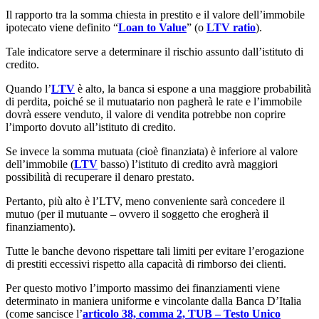
Il rapporto tra la somma chiesta in prestito e il valore dell’immobile
ipotecato viene definito “
Loan to Value
” (o
LTV ratio
).
Tale indicatore serve a determinare il rischio assunto dall’istituto di
credito.
Quando l’
LTV
è alto, la banca si espone a una maggiore probabilità
di perdita, poiché se il mutuatario non pagherà le rate e l’immobile
dovrà essere venduto, il valore di vendita potrebbe non coprire
l’importo dovuto all’istituto di credito.
Se invece la somma mutuata (cioè finanziata) è inferiore al valore
dell’immobile (
LTV
basso) l’istituto di credito avrà maggiori
possibilità di recuperare il denaro prestato.
Pertanto, più alto è l’LTV, meno conveniente sarà concedere il
mutuo (per il mutuante – ovvero il soggetto che erogherà il
finanziamento).
Tutte le banche devono rispettare tali limiti per evitare l’erogazione
di prestiti eccessivi rispetto alla capacità di rimborso dei clienti.
Per questo motivo l’importo massimo dei finanziamenti viene
determinato in maniera uniforme e vincolante dalla Banca D’Italia
(come sancisce l’
articolo 38, comma 2, TUB – Testo Unico