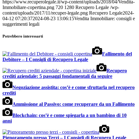
https://www.recuperolegale.it/wp-content/uploads/2018/04/Vendita-
Immobiliare-copertina.png
720
1280
Recupero Legale
/wp-
content/uploads/2017/11/recuper-legale.png
Recupero Legale
2024-
04-12 07:20:37
2024-08-23 13:06:15
Vendita Immobiliare: consigli e
suggerimenti legali
Potrebbero interessarti
Fallimento del
Debitore – I Consigli di Recupero Legale
Recupero
crediti aziendale: 5 passaggi fondamentali da seguire
Negoziazione assistita: cos’è e come sfruttarla nel recupero
crediti
Ammissione al Passivo: come recuperare da un Fallimento
Blockchain: cos’è e come spiegarla a un bambino di 10
anni
Pignoramento presso Terzi – I Consigli di Recupero Legale