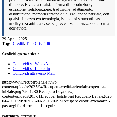
d’autore. È vietata qualsiasi forma di riproduzione,
estrazione, rielaborazione, traduzione, adattamento,
distribuzione, memorizzazione o utilizzo, anche parziale, con
qualsiasi mezzo e/o tecnologia, ivi inclusi strumenti basati su
intelligenza artificiale, senza preventiva autorizzazione scritta
dell’autore.
29 Aprile 2025
Tags:
Crediti
,
Tino Crisafulli
Condividi questo articolo
Condividi su WhatsApp
Condividi su LinkedIn
Condividi attraverso Mail
https://www.recuperolegale.it/wp-
content/uploads/2025/04/Recupero-crediti-aziendale-copertina-
iniziale.png
720
1280
Recupero Legale
/wp-
content/uploads/2017/11/recuper-legale.png
Recupero Legale
2025-
04-29 11:20:30
2025-04-29 16:04:15
Recupero crediti aziendale: 5
passaggi fondamentali da seguire
Potrebbero interessarti