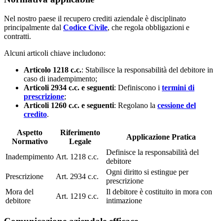
Nel nostro paese il recupero crediti aziendale è disciplinato
principalmente dal
Codice Civile
, che regola obbligazioni e
contratti.
Alcuni articoli chiave includono:
Articolo 1218 c.c.
: Stabilisce la responsabilità del debitore in
caso di inadempimento;
Articoli 2934 c.c. e seguenti
: Definiscono i
termini di
prescrizione
;
Articoli 1260 c.c. e seguenti
: Regolano la
cessione del
credito
.
Aspetto
Riferimento
Applicazione Pratica
Normativo
Legale
Definisce la responsabilità del
Inadempimento
Art. 1218 c.c.
debitore
Ogni diritto si estingue per
Prescrizione
Art. 2934 c.c.
prescrizione
Mora del
Il debitore è costituito in mora con
Art. 1219 c.c.
debitore
intimazione